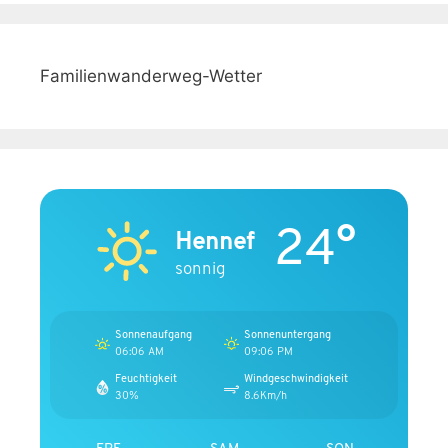
Familienwanderweg-Wetter
24°
Hennef
sonnig
Sonnenaufgang
Sonnenuntergang
06:06 AM
09:06 PM
Feuchtigkeit
Windgeschwindigkeit
30%
8.6Km/h
FRE
SAM
SON