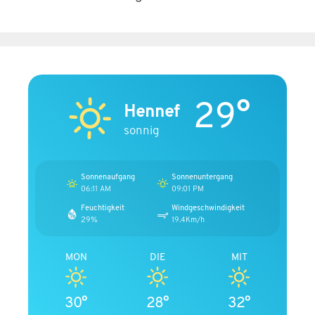
29°
Hennef
sonnig
Sonnenaufgang
Sonnenuntergang
06:11 AM
09:01 PM
Feuchtigkeit
Windgeschwindigkeit
29%
19.4Km/h
MON
DIE
MIT
30°
28°
32°