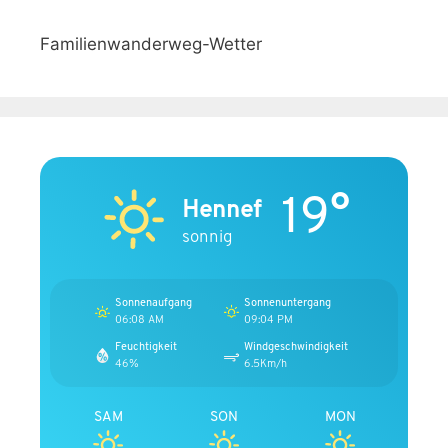
Familienwanderweg-Wetter
19°
Hennef
sonnig
Sonnenaufgang
Sonnenuntergang
06:08 AM
09:04 PM
Feuchtigkeit
Windgeschwindigkeit
46%
6.5Km/h
SAM
SON
MON