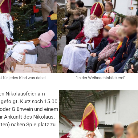
t für jedes Kind was dabei
"In der Weihnachtsbäckerei"
hen Nikolausfeier am
 gefolgt. Kurz nach 15.00
nd/oder Glühwein und einem
ur Ankunft des Nikolaus.
ten) nahen Spielplatz zu